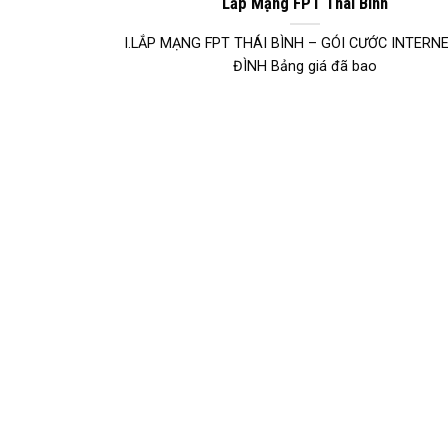
Lắp Mạng FPT Thái Bình
I.LẮP MẠNG FPT THÁI BÌNH – GÓI CƯỚC INTERNE
ĐÌNH Bảng giá đã bao