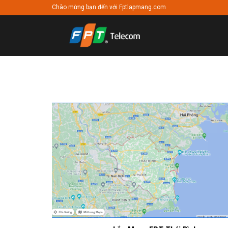
Chuyển
Chào mừng bạn đến với Fptlapmang.com
đến
nội
dung